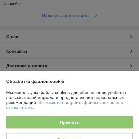
Спасибо! 
Показать все отзывы
О нас
Контакты
Доставка и оплата
График работы
Обработка файлов cookie
Мы используем файлы cookies для обеспечения удобства
Полная версия сайта
пользователей портала и предоставления персональных
рекомендаций.
Вы можете настроить файлы cookies или
отключить их.
Политика обработки cookies
Принять
Сайт создан на платформе Deal.by