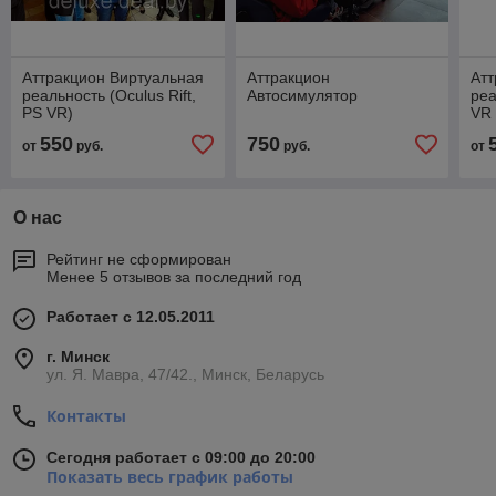
Аттракцион Виртуальная
Аттракцион
Атт
реальность (Oculus Rift,
Автосимулятор
реа
PS VR)
VR
550
750
от
руб.
руб.
от
О нас
Рейтинг не сформирован
Менее 5 отзывов за последний год
Работает с 12.05.2011
г. Минск
ул. Я. Мавра, 47/42., Минск, Беларусь
Контакты
Сегодня работает с 09:00 до 20:00
Показать весь график работы