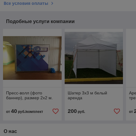
Все условия оплаты
Подобные услуги компании
Пресс-волл (фото
Шатер 3х3 м белый
Аре
баннер), размер 2х2 м.
аренда
тре
40
200
от
руб./комплект
руб.
от
О нас