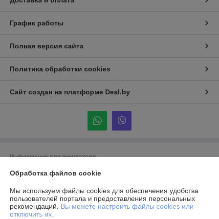
Доставка и оплата
График работы
Полная версия сайта
Политика обработки cookies
Сайт создан на платформе Deal.by
Информация для покупателя
Обработка файлов cookie
Юридическое лицо:
ООО «Делюкс групп»
г. Минск, ул. Янки Мавра 47/42
Мы используем файлы cookies для обеспечения удобства
Регистрационный номер ЕГР: 191392314
пользователей портала и предоставления персональных
рекомендаций.
Вы можете настроить файлы cookies или
УНП: 191392314
отключить их.