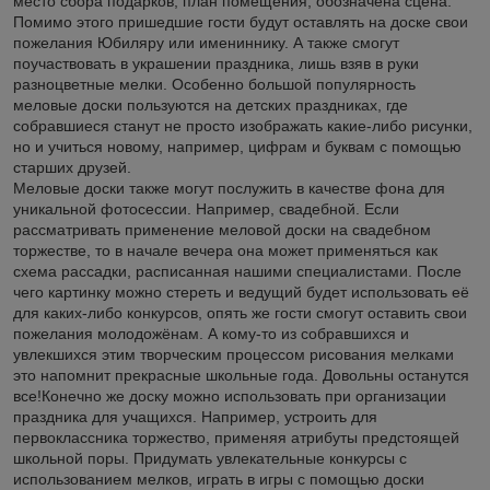
место сбора подарков, план помещения, обозначена сцена.
Помимо этого пришедшие гости будут оставлять на доске свои
пожелания Юбиляру или имениннику. А также смогут
поучаствовать в украшении праздника, лишь взяв в руки
разноцветные мелки. Особенно большой популярность
меловые доски пользуются на детских праздниках, где
собравшиеся станут не просто изображать какие-либо рисунки,
но и учиться новому, например, цифрам и буквам с помощью
старших друзей.
Меловые доски также могут послужить в качестве фона для
уникальной фотосессии. Например, свадебной. Если
рассматривать применение меловой доски на свадебном
торжестве, то в начале вечера она может применяться как
схема рассадки, расписанная нашими специалистами. После
чего картинку можно стереть и ведущий будет использовать её
для каких-либо конкурсов, опять же гости смогут оставить свои
пожелания молодожёнам. А кому-то из собравшихся и
увлекшихся этим творческим процессом рисования мелками
это напомнит прекрасные школьные года. Довольны останутся
все!Конечно же доску можно использовать при организации
праздника для учащихся. Например, устроить для
первоклассника торжество, применяя атрибуты предстоящей
школьной поры. Придумать увлекательные конкурсы с
использованием мелков, играть в игры с помощью доски