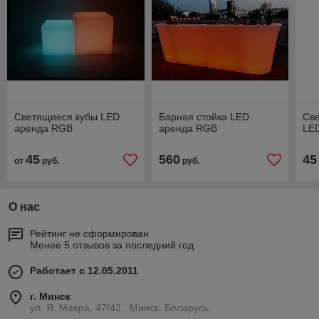
Светящиеся кубы LED
Барная стойка LED
Све
аренда RGB
аренда RGB
LE
45
560
45
от
руб.
руб.
О нас
Рейтинг не сформирован
Менее 5 отзывов за последний год
Работает с 12.05.2011
г. Минск
ул. Я. Мавра, 47/42., Минск, Беларусь