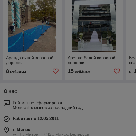
Аренда синей ковровой
Аренда белой ковровой
Бел
дорожки
дорожки
сва
8
15
руб./кв.м
руб./кв.м
от
О нас
Рейтинг не сформирован
Менее 5 отзывов за последний год
Работает с 12.05.2011
г. Минск
ул. Я. Мавра, 47/42., Минск, Беларусь