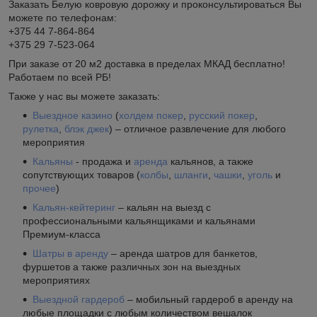
Заказать Белую ковровую дорожку и проконсультироваться Вы
можете по телефонам:
+375 44 7-864-864
+375 29 7-523-064
При заказе от 20 м2 доставка в пределах МКАД бесплатно!
Работаем по всей РБ!
Также у нас вы можете заказать:
Выездное казино
(
холдем покер
,
русский покер
,
рулетка
,
блэк джек
) – отличное развлечение для любого
мероприятия
Кальяны
- продажа и
аренда
кальянов, а также
сопутствующих товаров (
колбы
,
шланги
,
чашки
,
уголь
и
прочее
)
Кальян-кейтеринг
– кальян на выезд с
профессиональными кальянщиками и кальянами
Премиум-класса
Шатры в аренду
– аренда шатров для банкетов,
фуршетов а также различных зон на выездных
мероприятиях
Выездной гардероб
– мобильный гардероб в аренду на
любые площадки с любым количеством вешалок