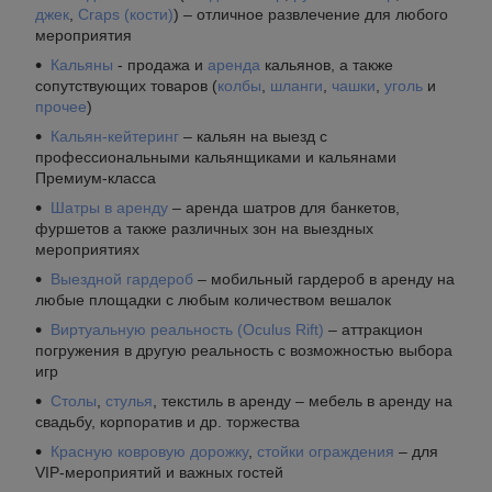
джек
,
Craps (кости)
) – отличное развлечение для любого
мероприятия
Кальяны
- продажа и
аренда
кальянов, а также
сопутствующих товаров (
колбы
,
шланги
,
чашки
,
уголь
и
прочее
)
Кальян-кейтеринг
– кальян на выезд с
профессиональными кальянщиками и кальянами
Премиум-класса
Шатры в аренду
– аренда шатров для банкетов,
фуршетов а также различных зон на выездных
мероприятиях
Выездной гардероб
– мобильный гардероб в аренду на
любые площадки с любым количеством вешалок
Виртуальную реальность (Oculus Rift)
– аттракцион
погружения в другую реальность с возможностью выбора
игр
Столы
,
стулья
, текстиль в аренду – мебель в аренду на
свадьбу, корпоратив и др. торжества
Красную ковровую дорожку
,
стойки ограждения
– для
VIP-мероприятий и важных гостей