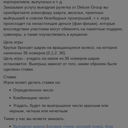
корпоративов, выпускных и т. д.
Заказывая услугу выездная рулетка от Deluxe Group вы
приобретаете атмосферу азарта, веселья, приятных
выйгрышей и совсем безобидных проигрышей, т. к. игра
происходит на ненастоящие деньги (фан-фишки), которые
впоследствии участники могут обменять на памятные подарки,
сувениры, а также поучаствовать в аукционе.
Цель игры
Крупье бросает шарик на вращающееся колесо, на которое
нанесены 36 номеров (0,1,2..36).
Цель игры - угадать на каком из 36 номеров шарик
остановится. Выигрыш зависит от того, каким образом были
сделаны ставки.
Ставки
Игрок может делать ставки на:
Определенное число
Комбинацию чисел
Угадать, будет ли выигрышное число красным или
черным, четным или нечетным
Также у нас вы можете заказать:
Выездное казино
(
холдем покер
,
русский покер
,
блэк