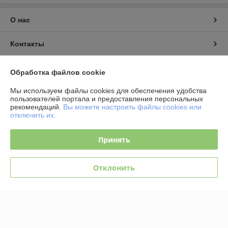
О нас
Контакты
Доставка и оплата
Обработка файлов cookie
Мы используем файлы cookies для обеспечения удобства
График работы
пользователей портала и предоставления персональных
рекомендаций.
Вы можете настроить файлы cookies или
отключить их.
Полная версия сайта
Принять
Политика обработки cookies
Сайт создан на платформе Deal.by
Отклонить