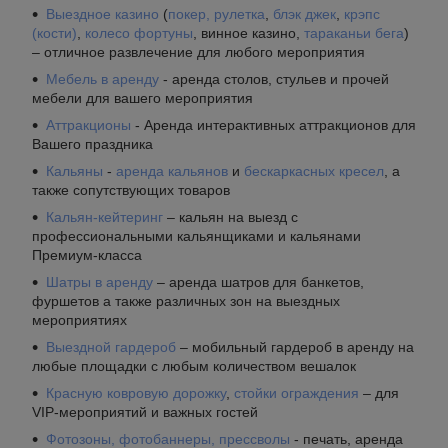
Выездное казино
(
покер,
рулетка
,
блэк джек
,
крэпс
(кости)
,
колесо фортуны
, винное казино,
тараканьи бега
)
– отличное развлечение для любого мероприятия
Мебель в аренду
- аренда столов, стульев и прочей
мебели для вашего мероприятия
Аттракционы
- Аренда интерактивных аттракционов для
Вашего праздника
Кальяны
-
аренда
кальянов
и
бескаркасных кресел
, а
также сопутствующих товаров
Кальян-кейтеринг
– кальян на выезд с
профессиональными кальянщиками и кальянами
Премиум-класса
Шатры в аренду
– аренда шатров для банкетов,
фуршетов а также различных зон на выездных
мероприятиях
Выездной гардероб
– мобильный гардероб в аренду на
любые площадки с любым количеством вешалок
Красную ковровую дорожку
,
стойки ограждения
– для
VIP-мероприятий и важных гостей
Фотозоны, фотобаннеры, прессволы
- печать, аренда