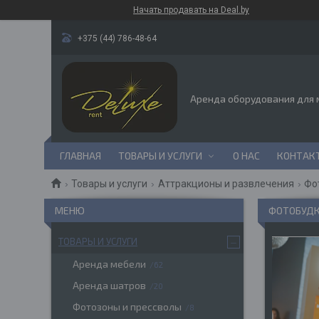
Начать продавать на Deal.by
+375 (44) 786-48-64
Аренда оборудования для
ГЛАВНАЯ
ТОВАРЫ И УСЛУГИ
О НАС
КОНТАК
Товары и услуги
Аттракционы и развлечения
Фо
ФОТОБУДК
ТОВАРЫ И УСЛУГИ
Аренда мебели
62
Аренда шатров
20
Фотозоны и прессволы
8