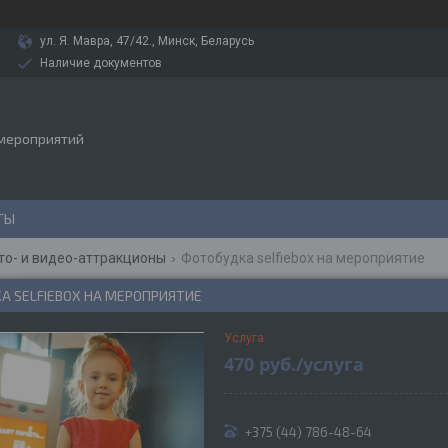
ул. Я. Мавра, 47/42., Минск, Беларусь
Наличие документов
 мероприятий
ТЫ
то- и видео-аттракционы
Фотобудка selfiebox на мероприятие
А SELFIEBOX НА МЕРОПРИЯТИЕ
Услуга
470
руб.
/услуга
+375 (44) 786-48-64