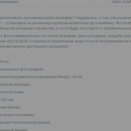
помещения
Офис, Клуб
рганизовать запоминающийся праздник? Задумались о том, как развлечь
т – установите на своём мероприятии мобильную фотокабинку. Фотокаб
бонусом на вашем торжестве, а гости будут восторге от оригинальных 
ь фотокабинку можно на любой праздник: день рождения, свадьба, кор
ой «SELFIE BOX» становится уникальным, ведь гости в неограниченном 
нными именно для вашего праздника!
аботы;
тная печать фотографий;
а/монтаж/демонтаж в пределах МКАД + 50 км;
ские аксессуары;
льные опции:
 50+ км;
ный баннер;
ка закрытой ширмы;
ование технологии хромакей;
ованный баннер;