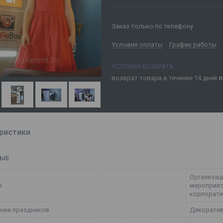
Заказ только по телефону
Условия оплаты
График работы
возврат товара в течение 14 дней
п
ристики
ЫЕ
Организац
и
мероприяти
корпорати
ние праздников
Декоратив