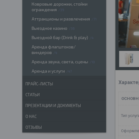
Ковровые дорожки, стойки
ограждения
39
Аттракционы и развлечения
71
Выездное казино
36
Выездной бар (Drink & play)
4
Аренда флагштоков/
виндеров
4
Аренда звука, света, сцены
10
Аренда и услуги
47
Характе
ПРАЙС-ЛИСТЫ
СТАТЬИ
ОСНОВН
ПРЕЗЕНТАЦИИ И ДОКУМЕНТЫ
Тип услуг
О НАС
ОТЗЫВЫ
Оформле