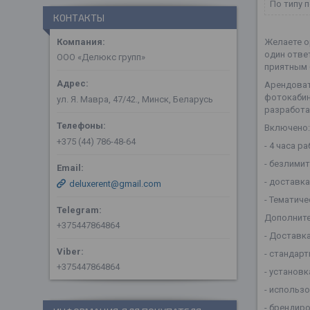
По типу 
КОНТАКТЫ
Желаете о
один отве
ООО «Делюкс групп»
приятным 
Арендоват
фотокабин
ул. Я. Мавра, 47/42., Минск, Беларусь
разработа
Включено:
+375 (44) 786-48-64
- 4 часа р
- безлими
- доставк
deluxerent@gmail.com
- Тематиче
Дополните
+375447864864
- Доставка
- стандарт
+375447864864
- установ
- использ
- брендир