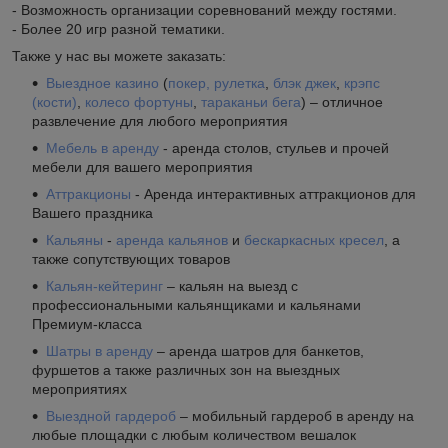
- Возможность организации соревнований между гостями.
- Более 20 игр разной тематики.
Также у нас вы можете заказать:
Выездное казино
(
покер,
рулетка
,
блэк джек
,
крэпс
(кости)
,
колесо фортуны
,
тараканьи бега
) – отличное
развлечение для любого мероприятия
Мебель в аренду
- аренда столов, стульев и прочей
мебели для вашего мероприятия
Аттракционы
- Аренда интерактивных аттракционов для
Вашего праздника
Кальяны
-
аренда
кальянов
и
бескаркасных кресел
, а
также сопутствующих товаров
Кальян-кейтеринг
– кальян на выезд с
профессиональными кальянщиками и кальянами
Премиум-класса
Шатры в аренду
– аренда шатров для банкетов,
фуршетов а также различных зон на выездных
мероприятиях
Выездной гардероб
– мобильный гардероб в аренду на
любые площадки с любым количеством вешалок