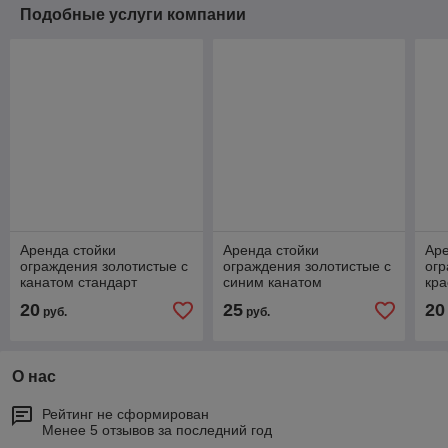
Подобные услуги компании
Аренда стойки
Аренда стойки
Аре
ограждения золотистые с
ограждения золотистые с
огр
канатом стандарт
синим канатом
кра
20
25
20
руб.
руб.
О нас
Рейтинг не сформирован
Менее 5 отзывов за последний год