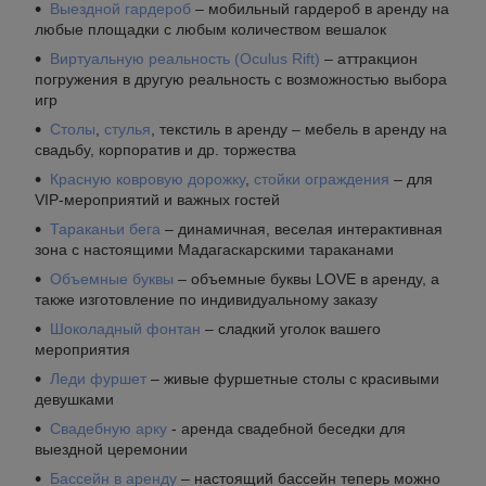
Выездной гардероб
– мобильный гардероб в аренду на
любые площадки с любым количеством вешалок
Виртуальную реальность (Oculus Rift)
– аттракцион
погружения в другую реальность с возможностью выбора
игр
Столы
,
стулья
, текстиль в аренду – мебель в аренду на
свадьбу, корпоратив и др. торжества
Красную ковровую дорожку
,
стойки ограждения
– для
VIP-мероприятий и важных гостей
Тараканьи бега
– динамичная, веселая интерактивная
зона с настоящими Мадагаскарскими тараканами
Объемные буквы
– объемные буквы LOVE в аренду, а
также изготовление по индивидуальному заказу
Шоколадный фонтан
– сладкий уголок вашего
мероприятия
Леди фуршет
– живые фуршетные столы с красивыми
девушками
Свадебную арку
- аренда свадебной беседки для
выездной церемонии
Бассейн в аренду
– настоящий бассейн теперь можно