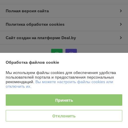
Полная версия сайта
Политика обработки cookies
Сайт создан на платформе Deal.by
Обработка файлов cookie
Мы используем файлы cookies для обеспечения удобства
Информация для покупателя
пользователей портала и предоставления персональных
рекомендаций.
Вы можете настроить файлы cookies или
Юридическое лицо:
ООО «Делюкс групп»
отключить их.
г. Минск, ул. Янки Мавра 47/42
Регистрационный номер ЕГР: 191392314
Принять
УНП: 191392314
Отклонить
Регистрационный орган: Мингорисполком
Дата регистрации компании: 30.08.2010